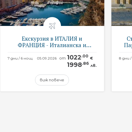
Екскурзия в ИТАЛИЯ и
С
ФРАНЦИЯ - Италианска и
Па
Френска ривиера - със самолет,
1022
.00
на български език!
от
€
7 дни / 6 нощ.
05.09.2026
г.
1998
.86
лв.
виж повече