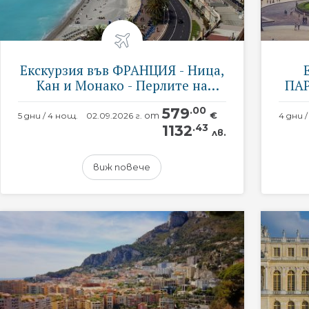
Екскурзия във ФРАНЦИЯ - Ница,
Кан и Монако - Перлите на
ПАР
Лазурния бряг - със самолет и
579
.00
обслужване на български език!
от
€
5 дни / 4 нощ.
02.09.2026 г.
1132
.43
лв.
виж повече