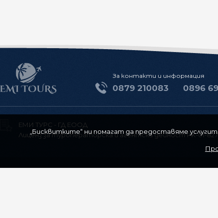
За контакти и информация
0879 210083
0896 6
ЕМИ ТУРС - ГД ЕООД
„Бисквитките“ ни помагат да предоставяме услугите 
Лиценз за туроператорска и агентска дейност РK-01-827
Про
За нас
Контакти
Общи условия