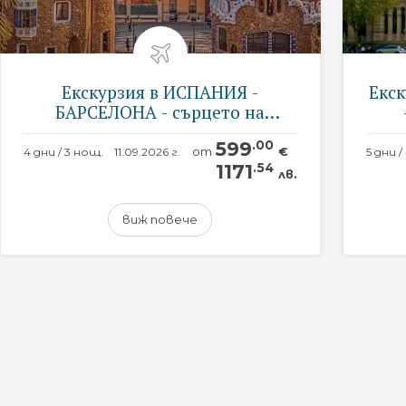
Екскурзия в ИСПАНИЯ -
Екс
БАРСЕЛОНА - сърцето на
Каталуния
599
.00
от
€
4 дни / 3 нощ.
11.09.2026 г.
1171
.54
лв.
виж повече