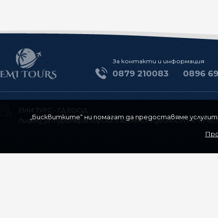
За контакти и информация
0879 210083
0896 6
ЕМИ ТУРС - ГД ЕООД
„Бисквитките“ ни помагат да предоставяме услугите 
Лиценз за туроператорска и агентска дейност РK-01-827
Про
За нас
Контакти
Общи условия