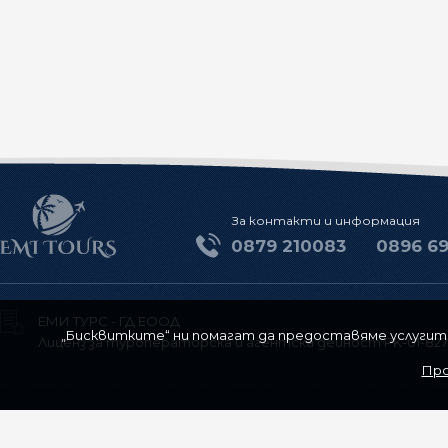
За контакти и информация
0879 210083
0896 6
ЕМИ ТУРС - ГД ЕООД
„Бисквитките“ ни помагат да предоставяме услугите 
Лиценз за туроператорска и агентска дейност РK-01-827
Про
За нас
Контакти
Общи условия